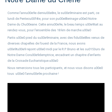
Comme l’annu00e9e derniu00e8re, le su00e9minaire est parti, ce
lundi de Pentecu00f4te, pour son pu00e8lerinage u00e0 Notre-
Dame du Chu00eane. Cette annu00e9e, le beau temps u00e9tait au
rendez-vous, pour l’ensemble des 18 km de marche.u00a0
Partis u00e0 pied du su00e9minaire, avec des fidu00e8les venus de
diverses chapelles de l’ouest de la France, nous avons
u00e9tu00e9 rejoint u00e0 midi par le R.P. Bruno et les su0153urs de
Notre Dame Coru00e9demptrice, encadrant un chapitre d’enfants
de la Croisade Eucharistique.u00a0
Nous remercions tous les participants, et nous vous disons u00e0
tous: u00e0 l’annu00e9e prochaine !