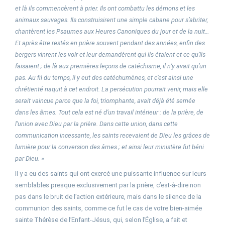
et là ils commencèrent à prier. Ils ont combattu les démons et les
animaux sauvages. Ils construisirent une simple cabane pour s’abriter,
chantèrent les Psaumes aux Heures Canoniques du jour et de la nuit…
Et après être restés en prière souvent pendant des années, enfin des
bergers vinrent les voir et leur demandèrent qui ils étaient et ce qu’ils
faisaient ; de là aux premières leçons de catéchisme, il n’y avait qu’un
pas. Au fil du temps, il y eut des catéchumènes, et c’est ainsi une
chrétienté naquit à cet endroit. La persécution pourrait venir, mais elle
serait vaincue parce que la foi, triomphante, avait déjà été semée
dans les âmes. Tout cela est né d’un travail intérieur : de la prière, de
l’union avec Dieu par la prière. Dans cette union, dans cette
communication incessante, les saints recevaient de Dieu les grâces de
lumière pour la conversion des âmes ; et ainsi leur ministère fut béni
par Dieu. »
Il y a eu des saints qui ont exercé une puissante influence sur leurs
semblables presque exclusi­vement par la prière, c’est-à-dire non
pas dans le bruit de l’action exté­rieure, mais dans le silence de la
communion des saints, comme ce fut le cas de votre bien-aimée
sainte Thérèse de l’Enfant-Jésus, qui, selon l’Église, a fait et