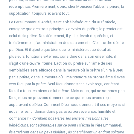
rédemptrice. Premièrement, donc, cher Monsieur l’abbé, la prière, la
supplication, toujours et avant tout.
e
Le Père Emmanuel André, saint abbé bénédictin du XIX
siècle,
enseigne que des trois principaux devoirs du prêtre, le premier est
celui de la prière. Deuxièmement, il y a le devoir de prêcher, et
troisièmement, l’administration des sacrements. C’est l’ordre désiré
par Dieu. Et il ajoute que bien que le ministère sacerdotal ait
plusieurs fonctions externes, considéré dans son ensemble, il
s’agit d’une œuvre interne. L’action du prêtre sur l’âme de ses
semblables sera efficace dans la mesure où le prêtre s’unira à Dieu
par la prière, dans la mesure où il maintiendra sa propre âme élevée
vers Dieu par la prière. Seul Dieu donne sans avoir reçu, car étant
Dieu il a tous les biens en lui-même. Mais nous, qui ne sommes pas
Dieu, nous ne pouvons donner que ce que nous avons reçu
auparavant de Dieu. Comment Dieu nous donnera-t-il ces moyens si
nous ne les lui demandons pas avec persévérance, humilité et
confiance ?
« Combien nos Pères, les anciens missionnaires
bénédictins, sont admirables sur ce point !
s’écria le Père Emmanuel.
Ils arrivèrent dans un pays idolâtre ; ils cherchèrent un endroit solitaire