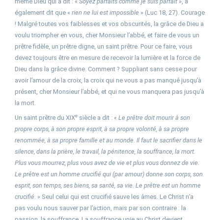
même Dieu qui a dit : «
Soyez parfaits comme je suis parfait
», a
également dit que «
rien ne lui est impossible
» (Luc 18, 27). Courage
! Malgré toutes vos faiblesses et vos obscurités, la grâce de Dieu a
voulu triompher en vous, cher Monsieur l’abbé, et faire de vous un
prêtre fidèle, un prêtre digne, un saint prêtre. Pour ce faire, vous
devez toujours être en mesure de recevoir la lumière et la force de
Dieu dans la grâce divine. Comment ? Suppliant sans cesse pour
avoir l’amour de la croix, la croix qui ne vous a pas manqué jusqu’à
présent, cher Monsieur l’abbé, et qui ne vous manquera pas jusqu’à
la mort.
e
Un saint prêtre du XIX
siècle a dit :
« Le prêtre doit mourir à son
propre corps, à son propre esprit, à sa propre volonté, à sa propre
renommée, à sa propre famille et au monde. Il faut le sacrifier dans le
silence, dans la prière, le travail, la pénitence, la souffrance, la mort.
Plus vous mourrez, plus vous avez de vie et plus vous donnez de vie.
Le prêtre est un homme crucifié qui (par amour) donne son corps, son
esprit, son temps, ses biens, sa santé, sa vie. Le prêtre est un homme
crucifié. »
Seul celui qui est crucifié sauve les âmes. Le Christ n’a
pas voulu nous sauver par l’action, mais par son contraire : la
passion, la souffrance. La souffrance unie au Christ devient