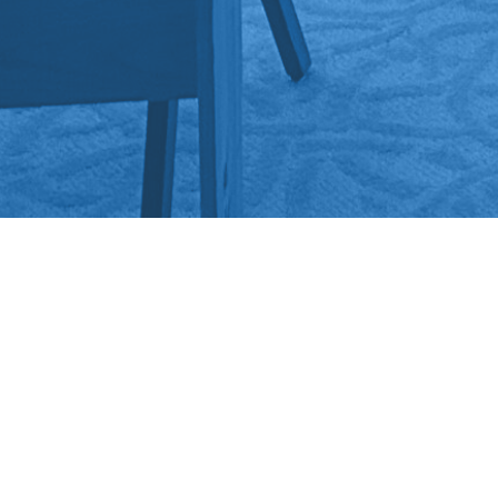
La Société des Apôtres de Jésus et Marie pos
France
:
Le Séminaire Saint-Louis-Marie, Morannes
Paroisse Saint-Jean-Baptiste, Thal-Drulin
Suisse
: Saint-Gall
Etats-Unis
: