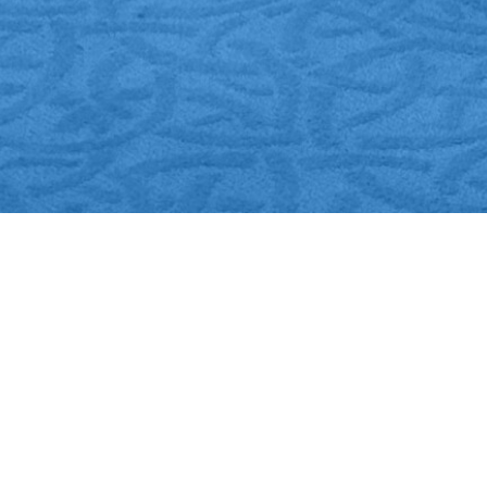
sède actuellement des maisons dans quatre pays.
 (49640)
gen (67320)