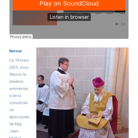
Retour
Ce 19 mars
2025, nous
fêtions le
dixième
anniversair
e de la
consécrati
on
épiscopale
de Mgr
Jean-