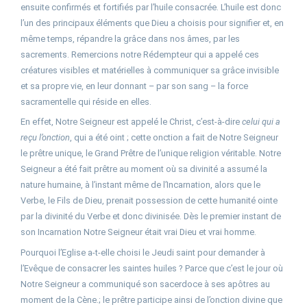
ensuite confirmés et fortifiés par l’huile consacrée. L’huile est donc
l’un des principaux éléments que Dieu a choisis pour signifier et, en
même temps, répandre la grâce dans nos âmes, par les
sacrements. Remercions notre Rédempteur qui a appelé ces
créatures visibles et matérielles à communiquer sa grâce invisible
et sa propre vie, en leur donnant – par son sang – la force
sacramentelle qui réside en elles.
En effet, Notre Seigneur est appelé le Christ, c’est-à-dire
celui qui a
reçu l’onction
, qui a été oint ; cette onction a fait de Notre Seigneur
le prêtre unique, le Grand Prêtre de l’unique religion véritable. Notre
Seigneur a été fait prêtre au moment où sa divinité a assumé la
nature humaine, à l’instant même de l’Incarnation, alors que le
Verbe, le Fils de Dieu, prenait possession de cette humanité ointe
par la divinité du Verbe et donc divinisée. Dès le premier instant de
son Incarnation Notre Seigneur était vrai Dieu et vrai homme.
Pourquoi l’Eglise a-t-elle choisi le Jeudi saint pour demander à
l’Evêque de consacrer les saintes huiles ? Parce que c’est le jour où
Notre Seigneur a communiqué son sacerdoce à ses apôtres au
moment de la Cène.; le prêtre participe ainsi de l’onction divine que