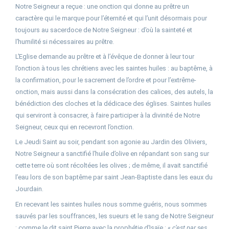
Notre Seigneur a reçue : une onction qui donne au prêtre un
caractère qui le marque pour l’éternité et qui l’unit désormais pour
toujours au sacerdoce de Notre Seigneur : d’où la sainteté et
l’humilité si nécessaires au prêtre.
L’Eglise demande au prêtre et à l’évêque de donner à leur tour
l’onction à tous les chrétiens avec les saintes huiles : au baptême, à
la confirmation, pour le sacrement de l’ordre et pour l’extrême-
onction, mais aussi dans la consécration des calices, des autels, la
bénédiction des cloches et la dédicace des églises. Saintes huiles
qui serviront à consacrer, à faire participer à la divinité de Notre
Seigneur, ceux qui en recevront l’onction.
Le Jeudi Saint au soir, pendant son agonie au Jardin des Oliviers,
Notre Seigneur a sanctifié l’huile d’olive en répandant son sang sur
cette terre où sont récoltées les olives ; de même, il avait sanctifié
l’eau lors de son baptême par saint Jean-Baptiste dans les eaux du
Jourdain.
En recevant les saintes huiles nous somme guéris, nous sommes
sauvés par les souffrances, les sueurs et le sang de Notre Seigneur
; comme le dit saint Pierre avec la prophétie d’Isaïe : «
c’est par ses