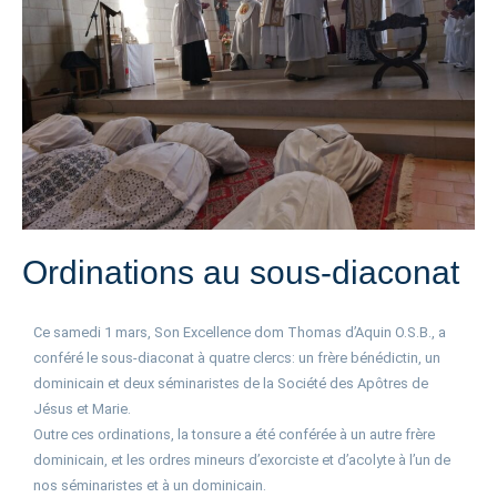
Ordinations au sous-diaconat
Ce samedi 1 mars, Son Excellence dom Thomas d’Aquin O.S.B., a
conféré le sous-diaconat à quatre clercs: un frère bénédictin, un
dominicain et deux séminaristes de la Société des Apôtres de
Jésus et Marie.
Outre ces ordinations, la tonsure a été conférée à un autre frère
dominicain, et les ordres mineurs d’exorciste et d’acolyte à l’un de
nos séminaristes et à un dominicain.