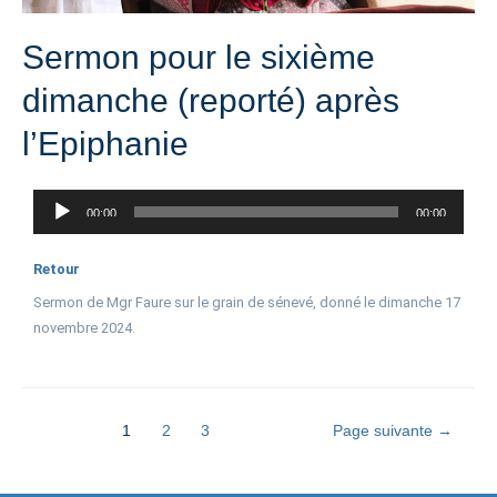
Sermon pour le sixième
dimanche (reporté) après
l’Epiphanie
Lecteur
00:00
00:00
audio
Retour
Sermon de Mgr Faure sur le grain de sénevé, donné le dimanche 17
novembre 2024.
1
2
3
Page suivante
→