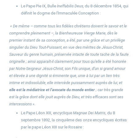
Le Pape Pie IX, Bulle
Ineffabilis Deus,
du 8 décembre 1854, qui
définit le dogme de l’Immaculée Conception :
« De même – comme tous les fidèles chrétiens doivent le savoir et le
comprendre pleinement –, la Bienheureuse Vierge Marie, dès le
premier instant de sa conception, a été, par une grâce et un privilège
singulier du Dieu Tout-Puissant, en vue des mérites de Jésus-Christ,
Sauveur du genre humain, préservée intacte de toute tache de la faute
originelle ; ainsi apparaît-il clairement pour tous qu’elle a été honorée
par Notre-Seigneur Jésus-Christ, son Fils unique, d’un si grand amour
et élevée à une dignité si éminente que, unie à lui par un lien très
intime et indissoluble, elle intercède puissamment auprès de lui, et
elle est la médiatrice et l’avocate du monde entier
; car très grande
est la grâce dont elle jouit auprès de Dieu, et très efficaces sont ses
intercessions ».
Le Pape Léon XIII, encyclique
Magnae Dei Matris
, du 8
septembre 1892, la cinquième des onze encycliques écrites
par le pape Léon XIII sur le Rosaire :