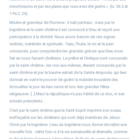
meurtrissures et par ses plaies que vous avez été guéris
». (Is. 53,5 et
1 Pe.2, 24).
Misère et grandeur de l’homme : il naît pécheur ; mais par le
baptême et le saint chrême il est consacré à Dieu et reçoit une
participation à la divinité. Nous avons besoin de ces signes
visibles, matériels et spirituels : l’eau, l’huile, le vin et le pain
consacrés, pour comprendre les grandes grâces que Dieu nous
fait en nous faisant chrétiens. Le prêtre et l’évêque sont consacrés
par le saint-chrême ; les rois eux-mêmes, étaient consacrés par le
saint-chrême et par le baume extrait de la Sainte Ampoule, qui leur
donnait en outre le pouvoir de guérir la maladie incurable des
écrouelles le jour de leur sacre et lors des grandes fêtes
religieuses. […] Mais la république n’a pas hérité de ce don, ni ses
actuels présidents….
C’est par le saint chrême que le Saint-Esprit imprime son sceau
ineffaçable sur les chrétiens qui sont déjà membres de Jésus-
Christ par le baptême. L’eau du baptême nous donne de naître une
nouvelle fois : cette fois-ci à la vie surnaturelle et éternelle, comme
le disait Notre Seigneur à Nicodème. Et l’huile du saint-chrême nous