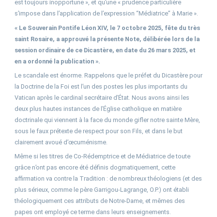
est toujours inopportune », et qu’une « prudence particulière
s’impose dans l’application de l’expression “Médiatrice” à Marie ».
« Le Souverain Pontife Léon XIV, le 7 octobre 2025, fête du très
saint Rosaire, a approuvé la présente Note, délibérée lors de la
session ordinaire de ce Dicastère, en date du 26 mars 2025, et
en a ordonné la publication ».
Le scandale est énorme. Rappelons que le préfet du Dicastère pour
la Doctrine de la Foi est l’un des postes les plus importants du
Vatican après le cardinal secrétaire d’État. Nous avons ainsi les
deux plus hautes instances de l’Église catholique en matière
doctrinale qui viennent à la face du monde gifler notre sainte Mère,
sous le faux prétexte de respect pour son Fils, et dans le but
clairement avoué d’œcuménisme.
Même si les titres de Co-Rédemptrice et de Médiatrice de toute
grâce n’ont pas encore été définis dogmatiquement, cette
affirmation va contre la Tradition : de nombreux théologiens (et des
plus sérieux, comme le père Garrigou-Lagrange, O.P.) ont établi
théologiquement ces attributs de Notre-Dame, et mêmes des
papes ont employé ce terme dans leurs enseignements.