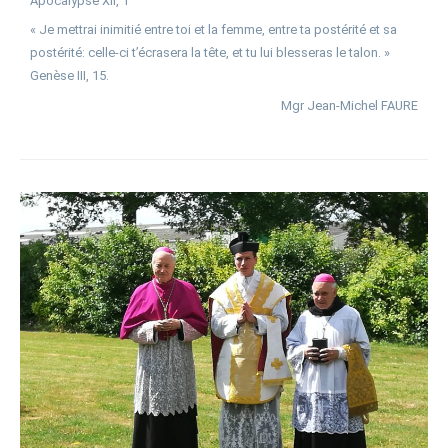
Apocalypse XII, 1
« Je mettrai inimitié entre toi et la femme, entre ta postérité et sa
postérité: celle-ci t’écrasera la tête, et tu lui blesseras le talon. »
Genèse III, 15.
Mgr Jean-Michel FAURE