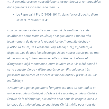
« … À son intercession, nous attribuons les nombreux et remarquables
dons que nous avons reçus de Dieu… »
Le Pape saint Pie X (1903-1914), dans l’encyclique
Ad diem
illum
du 2 février 1904:
« La conséquence de cette communauté de sentiments et de
souffrances entre Marie et Jésus, c’est que Marie « mérita très
légitimement de devenir la réparatrice de l’humanité déchue »
(EADMERI MON., De Excellentia Virg. Mariæ, c. IX), et, partant, la
dispensatrice de tous les trésors que Jésus nous a acquis par sa mort
et par son sang (…) en raison de cette société de douleurs et
d’angoisses, déjà mentionnée, entre la Mère et le Fils a été donné à
cette auguste Vierge « d’être auprès de son Fils unique la très
puissante médiatrice et avocate du monde entier » (PIUX IX, in Bull.
Ineffabilis) »
« Néanmoins, parce que Marie l’emporte sur tous en sainteté et en
union avec Jésus-Christ, et qu’elle a été associée par Jésus-Christ à
l’œuvre de la rédemption, elle mérite pour nous de congruo, dans le
langage des théologiens, ce que Jésus-Christ mérite pour nous de