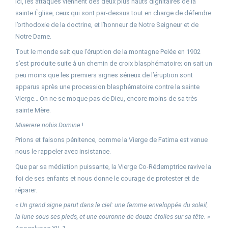
Ici, les attaques viennent des deux plus hauts dignitaires de la
sainte Église, ceux qui sont par-dessus tout en charge de défendre
l’orthodoxie de la doctrine, et l’honneur de Notre Seigneur et de
Notre Dame.
Tout le monde sait que l’éruption de la montagne Pelée en 1902
s’est produite suite à un chemin de croix blasphématoire; on sait un
peu moins que les premiers signes sérieux de l’éruption sont
apparus après une procession blasphématoire contre la sainte
Vierge… On ne se moque pas de Dieu, encore moins de sa très
sainte Mère.
Miserere nobis Domine
!
Prions et faisons pénitence, comme la Vierge de Fatima est venue
nous le rappeler avec insistance.
Que par sa médiation puissante, la Vierge Co-Rédemptrice ravive la
foi de ses enfants et nous donne le courage de protester et de
réparer.
« Un grand signe parut dans le ciel: une femme enveloppée du soleil,
la lune sous ses pieds, et une couronne de douze étoiles sur sa tête. »