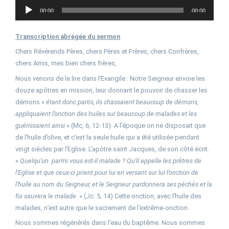
Lecteur
00:00
00:00
audio
Transcription abrégée du sermon
Chers Révérends Pères, chers Pères et Frères, chers Confrères,
chers Amis, mes bien chers frères,
Nous venons de le lire dans l’Evangile : Notre Seigneur envoie les
douze apôtres en mission, leur donnant le pouvoir de chasser les
démons «
étant donc partis, ils chassaient beaucoup de démons,
appliquaient l’onction des huiles sur beaucoup de malades et les
guérissaient ainsi
» (Mc, 6, 12-13). A l’époque on ne disposait que
de l’huile d’olive, et c’est la seule huile qui a été utilisée pendant
vingt siècles par l’Eglise. L’apôtre saint Jacques, de son côté écrit :
«
Quelqu’un parmi vous est-il malade ? Qu’il appelle les prêtres de
l’Eglise et que ceux-ci prient pour lui en versant sur lui l’onction de
l’huile au nom du Seigneur, et le Seigneur pardonnera ses péchés et la
foi sauvera le malade.
» (Jc. 5, 14) Cette onction, avec l’huile des
malades, n’est autre que le sacrement de l’extrême-onction.
Nous sommes régénérés dans l’eau du baptême. Nous sommes