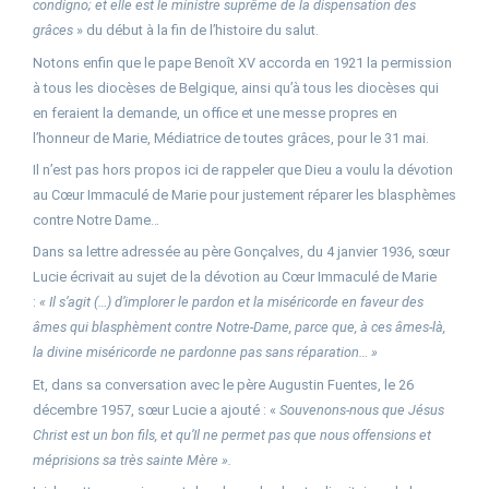
condigno; et elle est le ministre suprême de la dispensation des
grâces
» du début à la fin de l’histoire du salut.
Notons enfin que le pape Benoît XV accorda en 1921 la permission
à tous les diocèses de Belgique, ainsi qu’à tous les diocèses qui
en feraient la demande, un office et une messe propres en
l’honneur de Marie, Médiatrice de toutes grâces, pour le 31 mai.
Il n’est pas hors propos ici de rappeler que Dieu a voulu la dévotion
au Cœur Immaculé de Marie pour justement réparer les blasphèmes
contre Notre Dame…
Dans sa lettre adressée au père Gonçalves, du 4 janvier 1936, sœur
Lucie écrivait au sujet de la dévotion au Cœur Immaculé de Marie
:
« Il s’agit (…) d’implorer le pardon et la miséricorde en faveur des
âmes qui blasphèment contre Notre-Dame, parce que, à ces âmes-là,
la divine miséricorde ne pardonne pas sans réparation… »
Et, dans sa conversation avec le père Augustin Fuentes, le 26
décembre 1957, sœur Lucie a ajouté : «
Souvenons-nous que Jésus
Christ est un bon fils, et qu’Il ne permet pas que nous offensions et
méprisions sa très sainte Mère ».