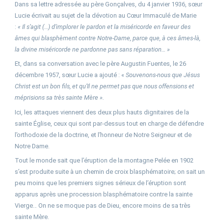
Dans sa lettre adressée au père Gonçalves, du 4 janvier 1936, sœur
Lucie écrivait au sujet de la dévotion au Cœur Immaculé de Marie
:
« Il s’agit (…) d’implorer le pardon et la miséricorde en faveur des
âmes qui blasphèment contre Notre-Dame, parce que, à ces âmes-là,
la divine miséricorde ne pardonne pas sans réparation… »
Et, dans sa conversation avec le père Augustin Fuentes, le 26
décembre 1957, sœur Lucie a ajouté : «
Souvenons-nous que Jésus
Christ est un bon fils, et qu’Il ne permet pas que nous offensions et
méprisions sa très sainte Mère ».
Ici, les attaques viennent des deux plus hauts dignitaires de la
sainte Église, ceux qui sont par-dessus tout en charge de défendre
l’orthodoxie de la doctrine, et l’honneur de Notre Seigneur et de
Notre Dame.
Tout le monde sait que l’éruption de la montagne Pelée en 1902
s’est produite suite à un chemin de croix blasphématoire; on sait un
peu moins que les premiers signes sérieux de l’éruption sont
apparus après une procession blasphématoire contre la sainte
Vierge… On ne se moque pas de Dieu, encore moins de sa très
sainte Mère.