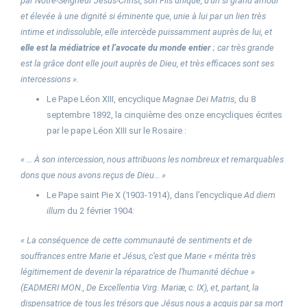
par Notre-Seigneur Jésus-Christ, son Fils unique, d’un si grand amour
et élevée à une dignité si éminente que, unie à lui par un lien très
intime et indissoluble, elle intercède puissamment auprès de lui, et
elle est la médiatrice et l’avocate du monde entier
; car très grande
est la grâce dont elle jouit auprès de Dieu, et très efficaces sont ses
intercessions ».
Le Pape Léon XIII, encyclique
Magnae Dei Matris
, du 8
septembre 1892, la cinquième des onze encycliques écrites
par le pape Léon XIII sur le Rosaire :
« … À son intercession, nous attribuons les nombreux et remarquables
dons que nous avons reçus de Dieu… »
Le Pape saint Pie X (1903-1914), dans l’encyclique
Ad diem
illum
du 2 février 1904:
« La conséquence de cette communauté de sentiments et de
souffrances entre Marie et Jésus, c’est que Marie « mérita très
légitimement de devenir la réparatrice de l’humanité déchue »
(EADMERI MON., De Excellentia Virg. Mariæ, c. IX), et, partant, la
dispensatrice de tous les trésors que Jésus nous a acquis par sa mort