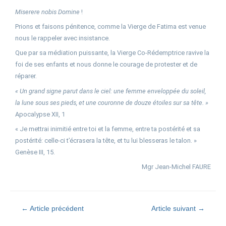
Miserere nobis Domine
!
Prions et faisons pénitence, comme la Vierge de Fatima est venue
nous le rappeler avec insistance.
Que par sa médiation puissante, la Vierge Co-Rédemptrice ravive la
foi de ses enfants et nous donne le courage de protester et de
réparer.
« Un grand signe parut dans le ciel: une femme enveloppée du soleil,
la lune sous ses pieds, et une couronne de douze étoiles sur sa tête. »
Apocalypse XII, 1
« Je mettrai inimitié entre toi et la femme, entre ta postérité et sa
postérité: celle-ci t’écrasera la tête, et tu lui blesseras le talon. »
Genèse III, 15.
Mgr Jean-Michel FAURE
←
Article précédent
Article suivant
→