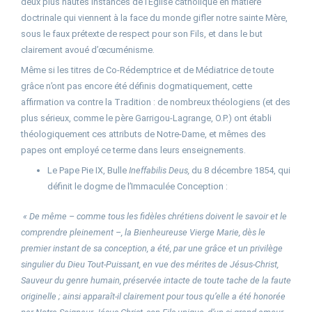
deux plus hautes instances de l’Église catholique en matière
doctrinale qui viennent à la face du monde gifler notre sainte Mère,
sous le faux prétexte de respect pour son Fils, et dans le but
clairement avoué d’œcuménisme.
Même si les titres de Co-Rédemptrice et de Médiatrice de toute
grâce n’ont pas encore été définis dogmatiquement, cette
affirmation va contre la Tradition : de nombreux théologiens (et des
plus sérieux, comme le père Garrigou-Lagrange, O.P.) ont établi
théologiquement ces attributs de Notre-Dame, et mêmes des
papes ont employé ce terme dans leurs enseignements.
Le Pape Pie IX, Bulle
Ineffabilis Deus,
du 8 décembre 1854, qui
définit le dogme de l’Immaculée Conception :
« De même – comme tous les fidèles chrétiens doivent le savoir et le
comprendre pleinement –, la Bienheureuse Vierge Marie, dès le
premier instant de sa conception, a été, par une grâce et un privilège
singulier du Dieu Tout-Puissant, en vue des mérites de Jésus-Christ,
Sauveur du genre humain, préservée intacte de toute tache de la faute
originelle ; ainsi apparaît-il clairement pour tous qu’elle a été honorée