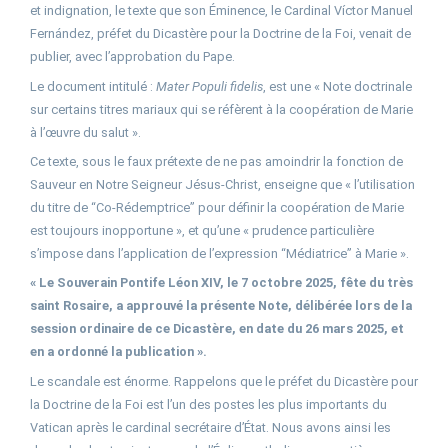
et indignation, le texte que son Éminence, le Cardinal Víctor Manuel
Fernández, préfet du Dicastère pour la Doctrine de la Foi, venait de
publier, avec l’approbation du Pape.
Le document intitulé :
Mater Populi fidelis
, est une « Note doctrinale
sur certains titres mariaux qui se réfèrent à la coopération de Marie
à l’œuvre du salut ».
Ce texte, sous le faux prétexte de ne pas amoindrir la fonction de
Sauveur en Notre Seigneur Jésus-Christ, enseigne que « l’utilisation
du titre de “Co-Rédemptrice” pour définir la coopération de Marie
est toujours inopportune », et qu’une « prudence particulière
s’impose dans l’application de l’expression “Médiatrice” à Marie ».
« Le Souverain Pontife Léon XIV, le 7 octobre 2025, fête du très
saint Rosaire, a approuvé la présente Note, délibérée lors de la
session ordinaire de ce Dicastère, en date du 26 mars 2025, et
en a ordonné la publication ».
Le scandale est énorme. Rappelons que le préfet du Dicastère pour
la Doctrine de la Foi est l’un des postes les plus importants du
Vatican après le cardinal secrétaire d’État. Nous avons ainsi les