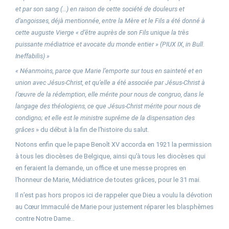
et par son sang (…) en raison de cette société de douleurs et
d’angoisses, déjà mentionnée, entre la Mère et le Fils a été donné à
cette auguste Vierge « d’être auprès de son Fils unique la très
puissante médiatrice et avocate du monde entier » (PIUX IX, in Bull.
Ineffabilis) »
« Néanmoins, parce que Marie l’emporte sur tous en sainteté et en
union avec Jésus-Christ, et qu’elle a été associée par Jésus-Christ à
l’œuvre de la rédemption, elle mérite pour nous de congruo, dans le
langage des théologiens, ce que Jésus-Christ mérite pour nous de
condigno; et elle est le ministre suprême de la dispensation des
grâces
» du début à la fin de l’histoire du salut.
Notons enfin que le pape Benoît XV accorda en 1921 la permission
à tous les diocèses de Belgique, ainsi qu’à tous les diocèses qui
en feraient la demande, un office et une messe propres en
l’honneur de Marie, Médiatrice de toutes grâces, pour le 31 mai.
Il n’est pas hors propos ici de rappeler que Dieu a voulu la dévotion
au Cœur Immaculé de Marie pour justement réparer les blasphèmes
contre Notre Dame…