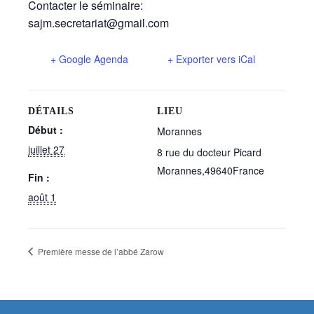
Contacter le séminaire:
sajm.secretariat@gmail.com
+ Google Agenda
+ Exporter vers iCal
DÉTAILS
LIEU
Début :
Morannes
juillet 27
8 rue du docteur Picard
Morannes
,
49640
France
Fin :
août 1
Première messe de l’abbé Zarow